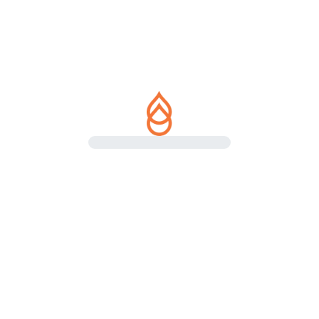
SETTORI
Filtrazione e
trattamento dei fluidi: i
settori in cui operiamo
Industria alimentare, trattamento acque,
chimica, farmaceutica e cosmetica.
Scopri i settori